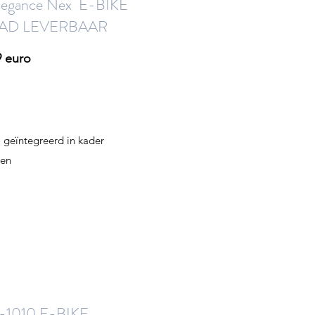
egance Nex E-BIKE
AD LEVERBAAR
9 euro
 geïntegreerd in kader
men
1010 E-BIKE