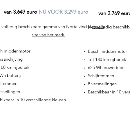
van 3.649 euro
NU VOOR 3.299 euro
van 3.769 eu
 volledig beschikbare gamma van Norta vind je
op de
Het volledig beschik
site van het merk.
ch middenmotor
Bosch middenmotor
aandrijving
Tot 180 km rijbereik
160 km rijbereik
625 Wh powertube
Wh batterij
Schijfremmen
jfremmen
8 versnellingen
rsnellingen
Beschikbaar in 10 vers
hikbaar in 10 verschillende kleuren