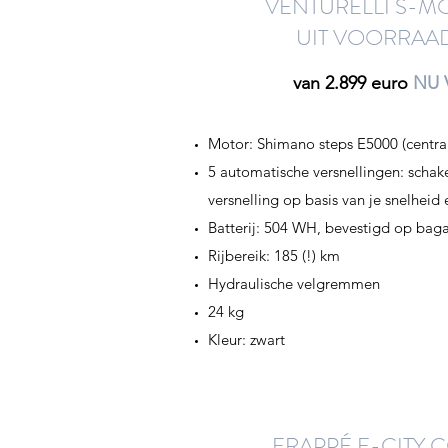
VENTURELLI S-MO
UIT VOORRAA
van 2.899 euro
NU 
Motor: Shimano steps E5000 (centra
5 automatische versnellingen: schak
versnelling op basis van je snelheid
Batterij: 504 WH, bevestigd op bag
Rijbereik: 185 (!) km
Hydraulische velgremmen
24 kg
Kleur: zwart
FRAPPÉ E-CITY 