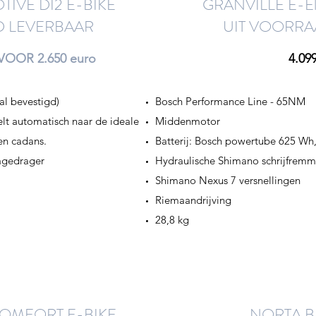
TIVE DI2 E-BIKE
GRANVILLE E-El
D LEVERBAAR
UIT VOORRA
VOOR 2.650 euro
4.09
al bevestigd)
Bosch Performance Line - 65NM
elt automatisch naar de ideale
Middenmotor
 en cadans.
Batterij: Bosch powertube 625 Wh,
agedrager
Hydraulische Shimano schrijfrem
Shimano Nexus 7 versnellingen
Riemaandrijving
28,8 kg
COMFORT E-BIKE
NORTA B-