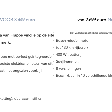
 VOOR 3.449 euro
van 2.699 euro
N
Het volledig beschikbare gamma van
a van Frappé vind je
op de site
Bosch middenmotor
 merk.
tot 130 km rijbereik
400 Wh batterij
appé met perfect geïntegreerde
Schijfremmen
ooiste elektrische fietsen van dit
8 versnellingen
at niet ongezien voorbij!
Beschikbaar in 10 verschillende k
ketting): duurzaam, stil en