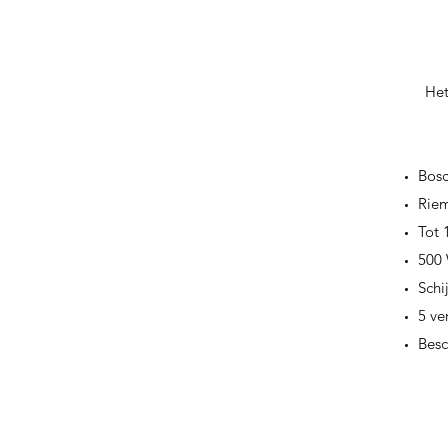
Het
Bos
Riem
Tot 
500 
Schi
5 ve
Besc