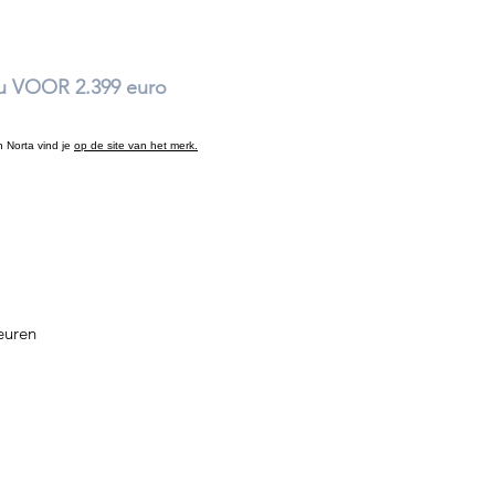
u VOOR 2.399 euro
 Norta vind je
op de site van het merk.
leuren