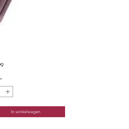
Prijs
99
*
In winkelwagen