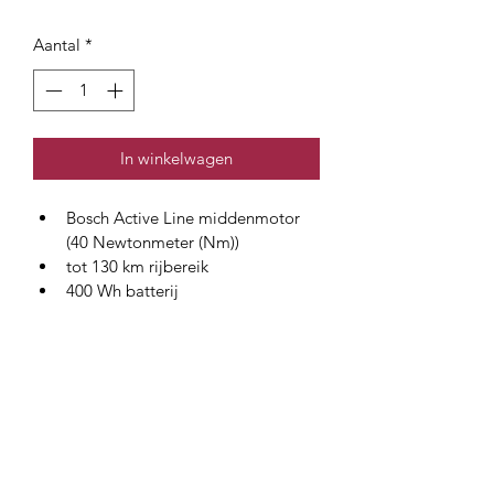
Aantal
*
In winkelwagen
Bosch Active Line middenmotor 
(40 Newtonmeter (Nm))
tot 130 km rijbereik
400 Wh batterij
Schijfremmen
8 versnellingen
Beschikbaar in 10 verschillende 
kleuren
Specificaties