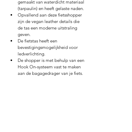
gemaakt van waterdicht materiaal 
(tarpaulin) en heeft gelaste naden.
Opvallend aan deze fietsshopper 
zijn de vegan leather details die 
de tas een moderne uitstraling 
geven.
De fietstas heeft een 
bevestigingsmogelijkheid voor 
ledverlichting.
De shopper is met behulp van een 
Hook On-systeem vast te maken 
aan de bagagedrager van je fiets.
Afmetingen:
34 x 16 x 48 
cm 
(Buitenwerks
e maten)
Volume:
25 l
Model:
Achtertas